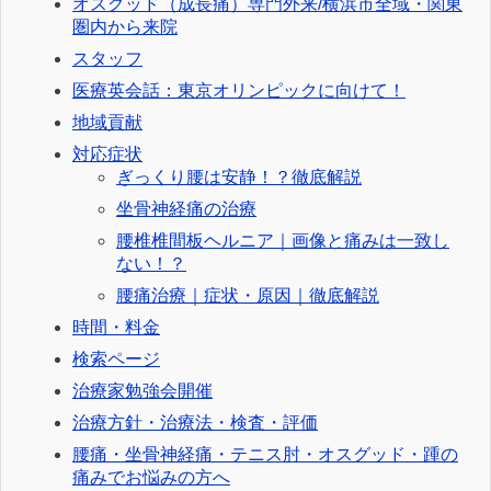
オスグッド（成長痛）専門外来/横浜市全域・関東
圏内から来院
スタッフ
医療英会話：東京オリンピックに向けて！
地域貢献
対応症状
ぎっくり腰は安静！？徹底解説
坐骨神経痛の治療
腰椎椎間板ヘルニア｜画像と痛みは一致し
ない！？
腰痛治療｜症状・原因｜徹底解説
時間・料金
検索ページ
治療家勉強会開催
治療方針・治療法・検査・評価
腰痛・坐骨神経痛・テニス肘・オスグッド・踵の
痛みでお悩みの方へ