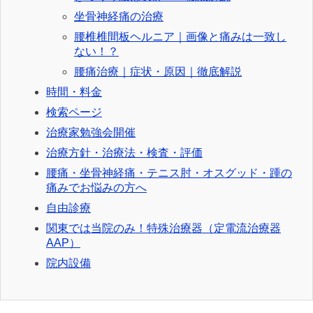
坐骨神経痛の治療
腰椎椎間板ヘルニア｜画像と痛みは一致し
ない！？
腰痛治療｜症状・原因｜徹底解説
時間・料金
検索ページ
治療家勉強会開催
治療方針・治療法・検査・評価
腰痛・坐骨神経痛・テニス肘・オスグッド・踵の
痛みでお悩みの方へ
自由診療
関東では当院のみ！特殊治療器（定電流治療器
AAP）
院内設備