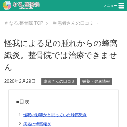
メニュー
なる.整骨院
TOP
患者さんの口コミ
怪我による足の腫れからの蜂窩
織炎。整骨院では治療できませ
ん
2020年2月29日
患者さんの口コミ
栄養・健康情報
■目次
怪我の影響かと思っていた蜂窩織炎
病名は蜂窩織炎