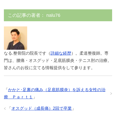
この記事の著者：
nalu76
なる.整骨院の院長です（
詳細な経歴
）。柔道整復師。専
門は、腰痛・オスグッド・足底筋膜炎・テニス肘の治療。
皆さんのお役に立てる情報提供をして参ります。
「
かかと･足裏の痛み（足底筋膜炎）を訴える女性の治
療 Ｐａｒｔ１
」
「
オスグッド（成長痛）2回で卒業
」