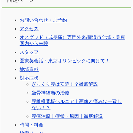
お問い合わせ・ご予約
アクセス
オスグッド（成長痛）専門外来/横浜市全域・関東
圏内から来院
スタッフ
医療英会話：東京オリンピックに向けて！
地域貢献
対応症状
ぎっくり腰は安静！？徹底解説
坐骨神経痛の治療
腰椎椎間板ヘルニア｜画像と痛みは一致し
ない！？
腰痛治療｜症状・原因｜徹底解説
時間・料金