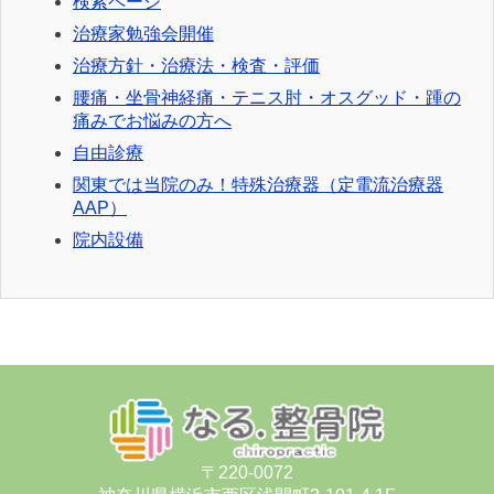
検索ページ
治療家勉強会開催
治療方針・治療法・検査・評価
腰痛・坐骨神経痛・テニス肘・オスグッド・踵の
痛みでお悩みの方へ
自由診療
関東では当院のみ！特殊治療器（定電流治療器
AAP）
院内設備
〒220-0072