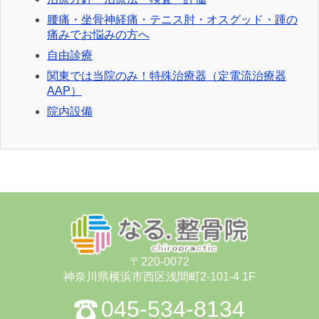
腰痛・坐骨神経痛・テニス肘・オスグッド・踵の
痛みでお悩みの方へ
自由診療
関東では当院のみ！特殊治療器（定電流治療器
AAP）
院内設備
〒220-0072
神奈川県横浜市⻄区浅間町2-101-4 1F
045-534-8134