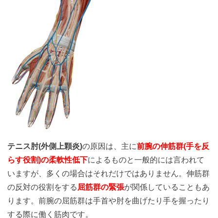
テニス肘(外側上顆炎)
の原因は、主に
前腕の伸筋群(手を反
らす役割)の柔軟性低下
によるものと一般的には言われて
いますが、多くの場合はそれだけではありません。伸筋群
の反対の役割をする
屈筋群の緊張
が関係していることもあ
ります。前腕の屈筋群は手首や肘を曲げたり手を握ったり
する際に働く筋肉です。