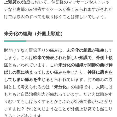
上顆炎)
の治療において、伸筋群のマッサージやストレッ
チなど患部のみ治療するケースが多くみられますがそれだ
けでは原因のすべてを取り除くことは難しいでしょう。
未分化の組織（外側上顆症）
肘だけでなく関節周りの痛みは、
未分化の組織が発生
して
しまう。これは
欧米で発表された新しい知識
で、
外側上顆
症
ともいわれています。この
未分化の組織
が
関節の曲げ伸
ばしの際に挟まってしまい
痛みを生じたり、
神経に悪さを
してしまい痛みを生じる
と言われています。肘の痛みの原
因として考えられるのは「
未分化
」の組織です。人間には
もともと自己治癒能力が備わっています。たとえば膝をす
りむいてもしばらくするとかさぶたが出来て傷がふさがり
ますよね？それと同じようなことが外側上顆炎でも起こり
うることがあります。