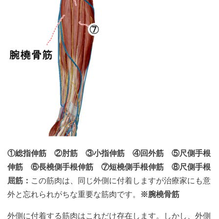
①総指伸筋
②肘筋
③小指伸筋
④回外筋
⑤尺側手根
伸筋
⑥長橈側手根伸筋
⑦短橈側手根伸筋
⑧尺側手根
屈筋：
この筋肉は、同じ外側に付着しますが治療家にも意
外と忘れられがちな重要な筋肉です。
※腕橈骨筋
外側に付着する筋肉はこれだけ存在します。しかし、外側