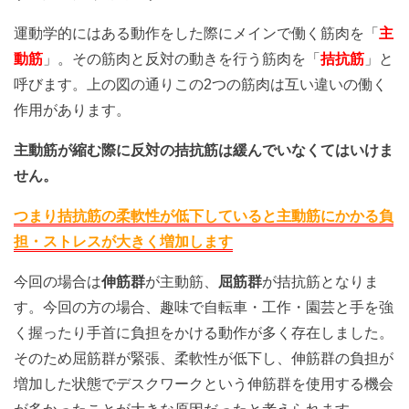
運動学的にはある動作をした際にメインで働く筋肉を「
主
動筋
」。その筋肉と反対の動きを行う筋肉を「
拮抗筋
」と
呼びます。上の図の通りこの2つの筋肉は互い違いの働く
作用があります。
主動筋が縮む際に反対の拮抗筋は緩んでいなくてはいけま
せん。
つまり拮抗筋の柔軟性が低下していると
主動筋にかかる負
担・ストレスが大きく増加します
今回の場合は
伸筋群
が主動筋、
屈筋群
が拮抗筋となりま
す。今回の方の場合、趣味で自転車・工作・園芸と手を強
く握ったり手首に負担をかける動作が多く存在しました。
そのため屈筋群が緊張、柔軟性が低下し、伸筋群の負担が
増加した状態でデスクワークという伸筋群を使用する機会