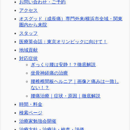
お問い合わせ・ご予約
アクセス
オスグッド（成長痛）専門外来/横浜市全域・関東
圏内から来院
スタッフ
医療英会話：東京オリンピックに向けて！
地域貢献
対応症状
ぎっくり腰は安静！？徹底解説
坐骨神経痛の治療
腰椎椎間板ヘルニア｜画像と痛みは一致し
ない！？
腰痛治療｜症状・原因｜徹底解説
時間・料金
検索ページ
治療家勉強会開催
治療方針・治療法・検査・評価