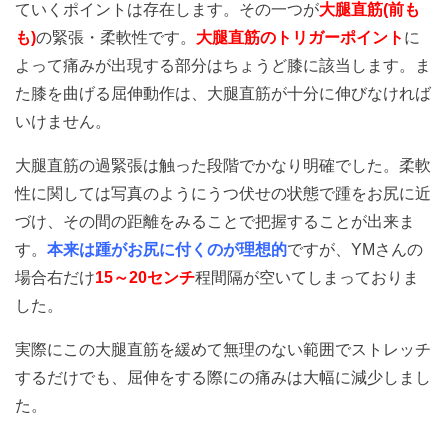
ていくポイントは存在します。その一つが
大腿直筋(前も
も)
の緊張・柔軟性です。
大腿直筋のトリガーポイント
に
よって痛みが出現する部分はちょうど膝に該当します。ま
た膝を曲げる屈伸動作は、大腿直筋が十分に伸びなければ
いけません。
大腿直筋の過緊張は触った段階でかなり明確でした。柔軟
性に関しては写真のようにうつ伏せの状態で踵をお尻に近
づけ、その間の距離をみることで把握することが出来ま
す。
本来は踵がお尻に付くのが理想的
ですが、YMさんの
場合右だけ
15～20センチ
程間隔が空いてしまっておりま
した。
実際にこの大腿直筋を緩めて無理のない範囲でストレッチ
するだけでも、屈伸をする際にの痛みは大幅に減少しまし
た。