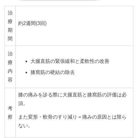
治
療
約2週間(3回)
期
間
治
大腿直筋の緊張緩和と柔軟性の改善
療
内
膝窩筋の硬結の除去
容
膝の痛みを診る際に大腿直筋と膝窩筋の評価は必
須。
考
察
また変形・軟骨のすり減り＝痛みの原因とは限ら
ない。