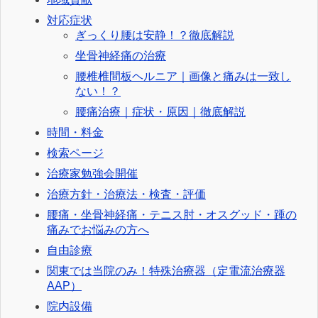
対応症状
ぎっくり腰は安静！？徹底解説
坐骨神経痛の治療
腰椎椎間板ヘルニア｜画像と痛みは一致し
ない！？
腰痛治療｜症状・原因｜徹底解説
時間・料金
検索ページ
治療家勉強会開催
治療方針・治療法・検査・評価
腰痛・坐骨神経痛・テニス肘・オスグッド・踵の
痛みでお悩みの方へ
自由診療
関東では当院のみ！特殊治療器（定電流治療器
AAP）
院内設備