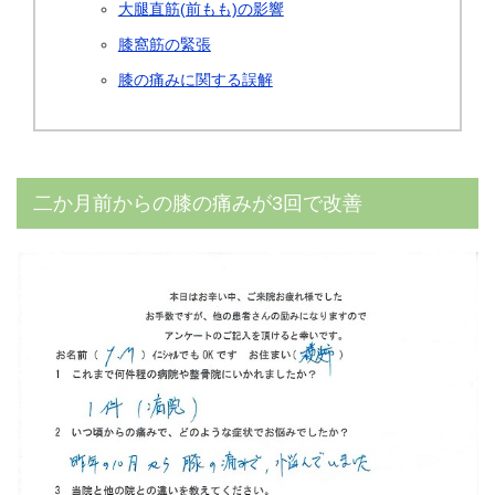
大腿直筋(前もも)の影響
膝窩筋の緊張
膝の痛みに関する誤解
二か月前からの膝の痛みが3回で改善