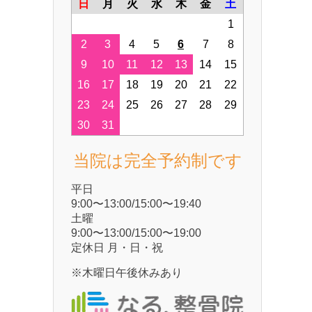
日
月
火
水
木
金
土
1
2
3
4
5
6
7
8
9
10
11
12
13
14
15
16
17
18
19
20
21
22
23
24
25
26
27
28
29
30
31
当院は完全予約制です
平⽇
9:00〜13:00/15:00〜19:40
⼟曜
9:00〜13:00/15:00〜19:00
定休⽇ ⽉・⽇・祝
※木曜日午後休みあり