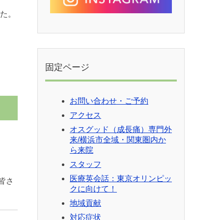
た。
固定ページ
お問い合わせ・ご予約
アクセス
オスグッド（成長痛）専門外
来/横浜市全域・関東圏内か
ら来院
スタッフ
医療英会話：東京オリンピッ
皆さ
クに向けて！
地域貢献
対応症状