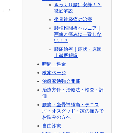
ぎっくり腰は安静！？
！
」
徹底解説
坐骨神経痛の治療
腰椎椎間板ヘルニア｜
画像と痛みは一致しな
い！？
腰痛治療｜症状・原因
｜徹底解説
時間・料金
検索ページ
治療家勉強会開催
治療方針・治療法・検査・評
価
腰痛・坐骨神経痛・テニス
肘・オスグッド・踵の痛みで
お悩みの方へ
自由診療