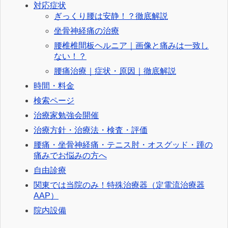
対応症状
ぎっくり腰は安静！？徹底解説
坐骨神経痛の治療
腰椎椎間板ヘルニア｜画像と痛みは一致し
ない！？
腰痛治療｜症状・原因｜徹底解説
時間・料金
検索ページ
治療家勉強会開催
治療方針・治療法・検査・評価
腰痛・坐骨神経痛・テニス肘・オスグッド・踵の
痛みでお悩みの方へ
自由診療
関東では当院のみ！特殊治療器（定電流治療器
AAP）
院内設備