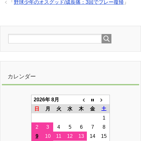
「
野球少年のオスグッド/成長痛：3回でプレー復帰
」
カレンダー
2026年 8月
日
月
火
水
木
金
土
1
2
3
4
5
6
7
8
9
10
11
12
13
14
15