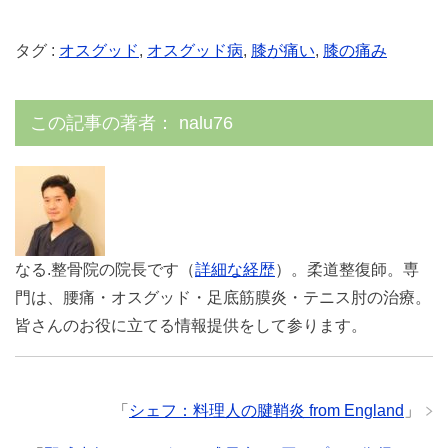
タグ :
オスグッド
,
オスグッド病
,
膝が痛い
,
膝の痛み
この記事の著者：
nalu76
なる.整骨院の院長です（
詳細な経歴
）。柔道整復師。専
門は、腰痛・オスグッド・足底筋膜炎・テニス肘の治療。
皆さんのお役に立てる情報提供をして参ります。
「
シェフ：料理人の腱鞘炎 from England
」