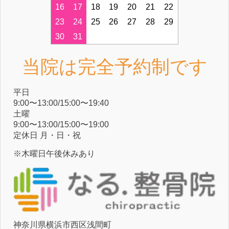
16
17
18
19
20
21
22
23
24
25
26
27
28
29
30
31
当院は完全予約制です
平⽇
9:00〜13:00/15:00〜19:40
⼟曜
9:00〜13:00/15:00〜19:00
定休⽇ ⽉・⽇・祝
※木曜日午後休みあり
神奈川県横浜市⻄区浅間町