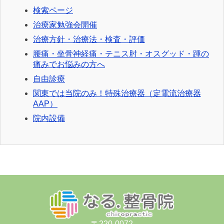
検索ページ
治療家勉強会開催
治療方針・治療法・検査・評価
腰痛・坐骨神経痛・テニス肘・オスグッド・踵の
痛みでお悩みの方へ
自由診療
関東では当院のみ！特殊治療器（定電流治療器
AAP）
院内設備
〒220-0072