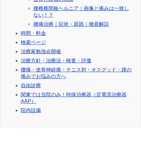
腰椎椎間板ヘルニア｜画像と痛みは一致し
ない！？
腰痛治療｜症状・原因｜徹底解説
時間・料金
検索ページ
治療家勉強会開催
治療方針・治療法・検査・評価
腰痛・坐骨神経痛・テニス肘・オスグッド・踵の
痛みでお悩みの方へ
自由診療
関東では当院のみ！特殊治療器（定電流治療器
AAP）
院内設備