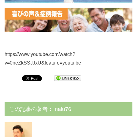
https://www.youtube.com/watch?
v=0neZkSSJJxU&feature=youtu.be
この記事の著者：
nalu76