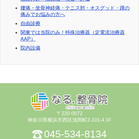
腰痛・坐骨神経痛・テニス肘・オスグッド・踵の
痛みでお悩みの方へ
自由診療
関東では当院のみ！特殊治療器（定電流治療器
AAP）
院内設備
〒220-0072
神奈川県横浜市⻄区浅間町2-101-4 1F
045-534-8134