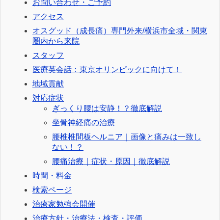
お問い合わせ・ご予約
アクセス
オスグッド（成長痛）専門外来/横浜市全域・関東
圏内から来院
スタッフ
医療英会話：東京オリンピックに向けて！
地域貢献
対応症状
ぎっくり腰は安静！？徹底解説
坐骨神経痛の治療
腰椎椎間板ヘルニア｜画像と痛みは一致し
ない！？
腰痛治療｜症状・原因｜徹底解説
時間・料金
検索ページ
治療家勉強会開催
治療方針・治療法・検査・評価