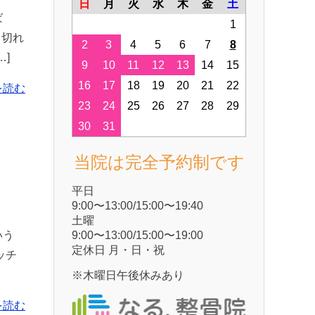
日
月
火
水
木
金
土
ば
1
も切れ
2
3
4
5
6
7
8
]
9
10
11
12
13
14
15
16
17
18
19
20
21
22
を読む
23
24
25
26
27
28
29
30
31
当院は完全予約制です
平⽇
9:00〜13:00/15:00〜19:40
⼟曜
9:00〜13:00/15:00〜19:00
いう
定休⽇ ⽉・⽇・祝
ッチ
※木曜日午後休みあり
を読む