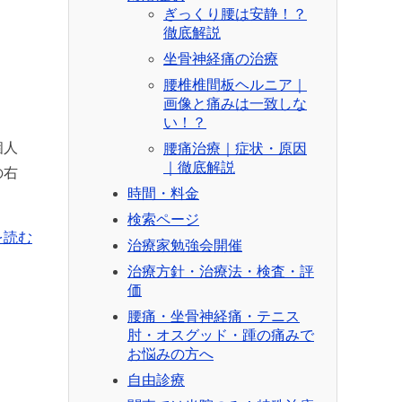
ぎっくり腰は安静！？
徹底解説
坐骨神経痛の治療
腰椎椎間板ヘルニア｜
画像と痛みは一致しな
い！？
個人
腰痛治療｜症状・原因
｜徹底解説
の右
時間・料金
検索ページ
を読む
治療家勉強会開催
治療方針・治療法・検査・評
価
腰痛・坐骨神経痛・テニス
肘・オスグッド・踵の痛みで
お悩みの方へ
自由診療