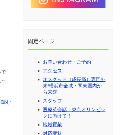
固定ページ
お問い合わせ・ご予約
アクセス
事で
オスグッド（成長痛）専門外
走っ
来/横浜市全域・関東圏内か
ら来院
スタッフ
を読む
医療英会話：東京オリンピッ
クに向けて！
地域貢献
対応症状