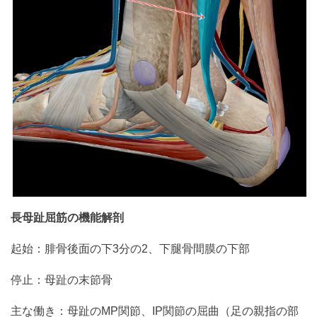
長母趾屈筋の機能解剖
起始：腓骨後面の下3分の2、下腿骨間膜の下部
停止：母趾の末節骨
主な働き：母趾のMP関節、IP関節の屈曲（足の親指の部