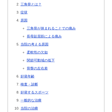
三角骨とは？
症状
原因
三角骨が挟まれることでの痛み
長母趾屈筋による痛み
当院の考える原因
柔軟性の欠如
関節可動域の低下
骨盤の左右差
好発年齢
検査・診断
好発するスポーツ
一般的な治療
当院の治療