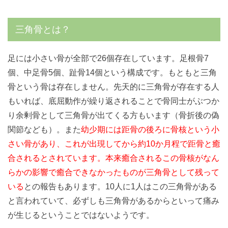
三角骨とは？
足には小さい骨が全部で26個存在しています。足根骨7
個、中足骨5個、趾骨14個という構成です。もともと三角
骨という骨は存在しません。先天的に三角骨が存在する人
もいれば、底屈動作が繰り返されることで骨同士がぶつか
り余剰骨として三角骨が出てくる方もいます（骨折後の偽
関節なども）。また
幼少期には距骨の後ろに骨核という小
さい骨があり、これが出現してから約10か月程で距骨と癒
合されるとされています。本来癒合されるこの骨核がなん
らかの影響で癒合できなかったものが三角骨として残って
いる
との報告もあります。10人に1人はこの三角骨がある
と言われていて、必ずしも三角骨があるからといって痛み
が生じるということではないようです。