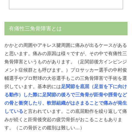
有痛性三角骨障害とは
かかとの周囲やアキレス腱周囲に痛みが出るケースがある
と思います。痛みの原因は様々ですが、その中で有痛性三
角骨障害というものがあります。（足関節後方インピンジ
メント症候群とも呼びます。）プロサッカー選手の中村俊
輔選手やプロ野球の大谷選手もこの三角骨障害で手術を選
択しています。基本的には
足関節を底屈（足首を下に向け
る動作）した際に足関節の後ろで三角骨が距骨や脛骨など
の骨と衝突したり、軟部組織がはさまることで痛みが発生
している
と言われています。この底屈動作を繰り返して痛
みが続くと距骨後突起の疲労骨折がおこることもありま
す。（この骨折との鑑別は難しい…）