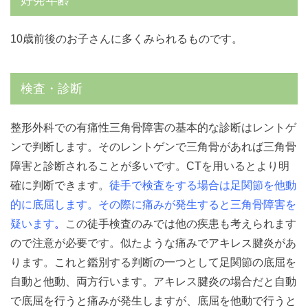
好発年齢
10歳前後のお子さんに多くみられるものです。
検査・診断
整形外科での有痛性三角骨障害の基本的な診断はレントゲ
ンで判断します。そのレントゲンで三角骨があれば三角骨
障害と診断されることが多いです。CTを用いるとより明
確に判断できます。
徒手で検査をする場合は足関節を他動
的に底屈します。その際に痛みが発生すると三角骨障害を
疑います
。
この徒手検査のみでは他の疾患も考えられます
ので注意が必要です。似たような痛みでアキレス腱炎があ
ります。これと鑑別する判断の一つとして足関節の底屈を
自動と他動、両方行います。アキレス腱炎の場合だと自動
で底屈を行うと痛みが発生しますが、底屈を他動で行うと