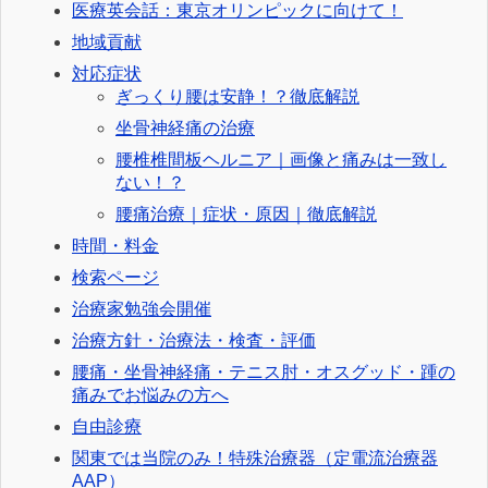
医療英会話：東京オリンピックに向けて！
地域貢献
対応症状
ぎっくり腰は安静！？徹底解説
坐骨神経痛の治療
腰椎椎間板ヘルニア｜画像と痛みは一致し
ない！？
腰痛治療｜症状・原因｜徹底解説
時間・料金
検索ページ
治療家勉強会開催
治療方針・治療法・検査・評価
腰痛・坐骨神経痛・テニス肘・オスグッド・踵の
痛みでお悩みの方へ
自由診療
関東では当院のみ！特殊治療器（定電流治療器
AAP）